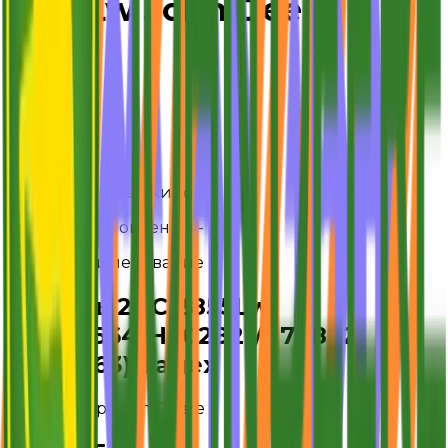
2855Lw
John Deere
Назад
В наличии
Дзержинск
Наличие обновлено:
—
Полное наименование
Ремень 2HC 2855Lw
HXE88564/H202821/Z78832
(0227263) Tagex
OEM номер
John Deere