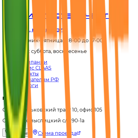
Агроимпортзапчасть
Для тех, кто в поле
понедельник-пятница: с 8-00 до 17-00
выходной: суббота, воскресенье
О компании
Сервис CLAAS
Контакты
Покупателям РФ
Каталоги
г. Минск
Офис: Меньковский тракт 10, офис 105
Склад: Щомыслицкий с/с, 90-1а
Схема проезда
Позвонить