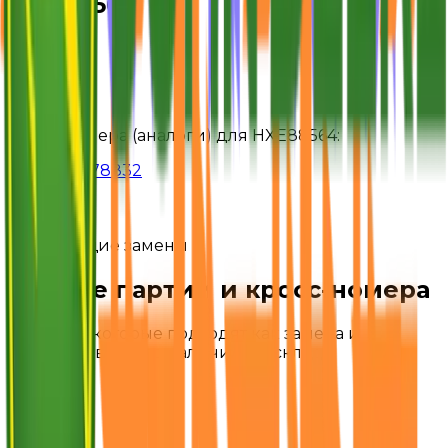
HXE88564
Страна
ЕС
Кросс-номера (аналоги) для
HXE88564
:
H202821
Z78832
Подходящие замены
Другие партии и кросс-номера
Запчасти, которые подходят как замена и
отсортированы по наличию на складе