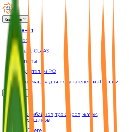
Компания
Главная
О нас
Сервис CLAAS
Контакты
Покупателям РФ
Информация для покупателей из России
Запчасти
Claas
Для комбайнов, тракторов, жаток,
подборщиков
John Deere