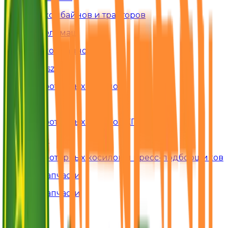
Для комбайнов и тракторов
Гомсельмаш
Для комбайнов
Samasz
Для роторных косилок
Kuhn
Для роторных косилок КПР-9
Krone
Для роторных косилок и пресс-подборщиков
Все запчасти
Все запчасти
B2B