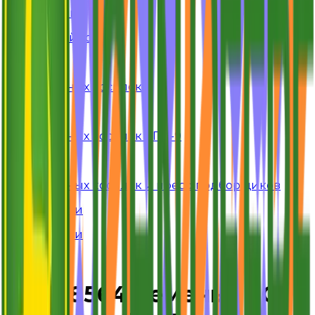
Гомсельмаш
Для комбайнов
Samasz
Для роторных косилок
Kuhn
Для роторных косилок КПР-9
Krone
Для роторных косилок и пресс-подборщиков
Все запчасти
Все запчасти
Профиль
HXE88564 Ремень 2HC