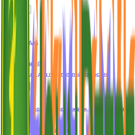
Компания
Главная
О нас
Сервис CLAAS
Контакты
Покупателям РФ
Информация для покупателей из России
Запчасти
Claas
Для комбайнов, тракторов, жаток, подборщиков
John Deere
Для комбайнов и тракторов