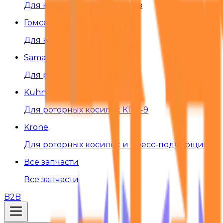
Для комбайнов и тракторов
Гомсельмаш
Для комбайнов
Samasz
Для роторных косилок
Kuhn
Для роторных косилок КПР-9
Krone
Для роторных косилок и пресс-подборщиков
Все запчасти
Все запчасти
B2B