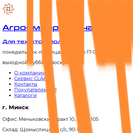
Агроимпортзапчасть
Для тех, кто в поле
понедельник-пятница: с 8-00 до 17-00
выходной: суббота, воскресенье
О компании
Сервис CLAAS
Контакты
Покупателям РФ
Каталоги
г. Минск
Офис: Меньковский тракт 10, офис 105
Склад: Щомыслицкий с/с, 90-1а