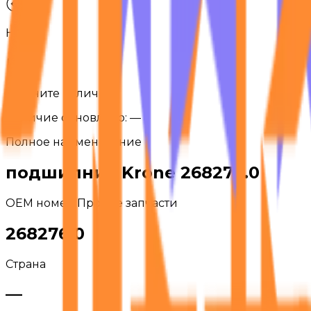
Назад
Уточните наличие
Наличие обновлено:
—
Полное наименование
подшипник Krone 268276.0
OEM номер
Прочие запчасти
268276.0
Страна
—