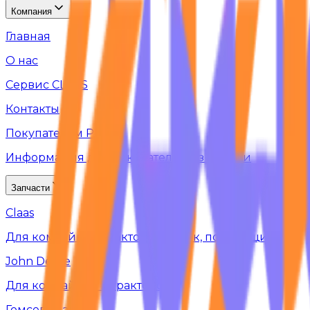
Компания
Главная
О нас
Сервис CLAAS
Контакты
Покупателям РФ
Информация для покупателей из России
Запчасти
Claas
Для комбайнов, тракторов, жаток, подборщиков
John Deere
Для комбайнов и тракторов
Гомсельмаш