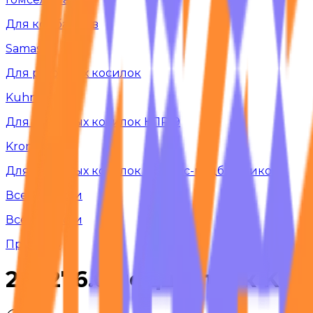
Для комбайнов
Samasz
Для роторных косилок
Kuhn
Для роторных косилок КПР-9
Krone
Для роторных косилок и пресс-подборщиков
Все запчасти
Все запчасти
Профиль
268276.0 подшипник Kro